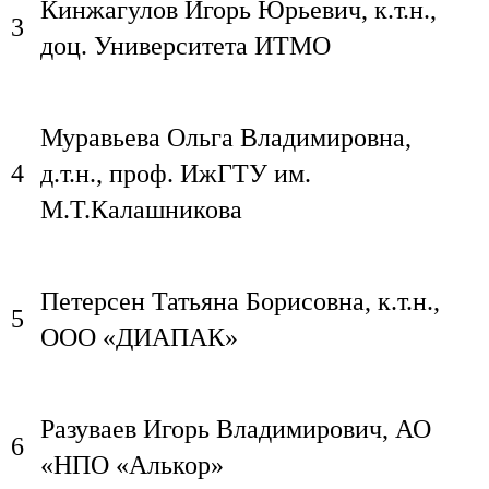
Кинжагулов Игорь Юрьевич, к.т.н.,
3
доц. Университета ИТМО
Муравьева Ольга Владимировна,
4
д.т.н., проф. ИжГТУ им.
М.Т.Калашникова
Петерсен Татьяна Борисовна, к.т.н.,
5
ООО «ДИАПАК»
Разуваев Игорь Владимирович, АО
6
«НПО «Алькор»