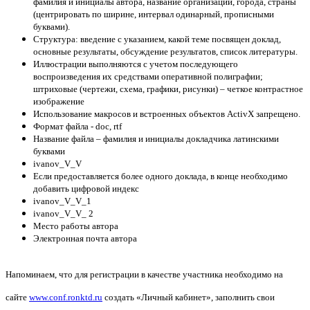
фамилия и инициалы автора, название организации, города, страны
(центрировать по ширине, интервал одинарный, прописными
буквами).
Структура: введение с указанием, какой теме посвящен доклад,
основные результаты, обсуждение результатов, список литературы.
Иллюстрации выполняются с учетом последующего
воспроизведения их средствами оперативной полиграфии;
штриховые (чертежи, схема, графики, рисунки) – четкое контрастное
изображение
Использование макросов и встроенных объектов ActivX запрещено.
Формат файла - doc, rtf
Название файла – фамилия и инициалы докладчика латинскими
буквами
ivanov_V_V
Если предоставляется более одного доклада, в конце необходимо
добавить цифровой индекс
ivanov_V_V_1
ivanov_V_V_ 2
Место работы автора
Электронная почта автора
Напоминаем, что для регистрации в качестве участника необходимо на
сайте
www.conf.ronktd.ru
создать «Личный кабинет», заполнить свои