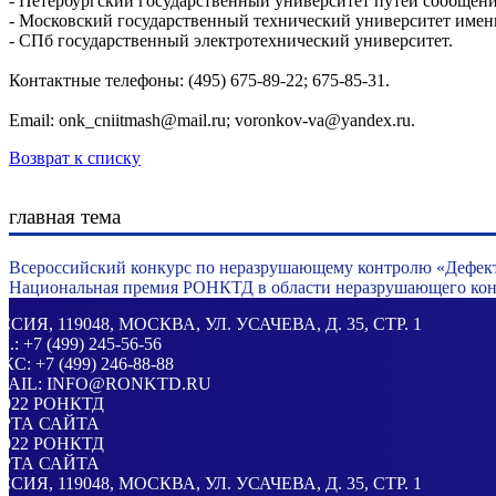
- Петербургский государственный университет путей сообщени
- Московский государственный технический университет имен
- СПб государственный электротехнический университет.
Контактные телефоны: (495) 675-89-22; 675-85-31.
Email: onk_cniitmash@mail.ru; voronkov-va@yandex.ru.
Возврат к списку
главная тема
Всероссийский конкурс по неразрушающему контролю «Дефек
Национальная премия РОНКТД в области неразрушающего конт
ССИЯ
, 119048, МОСКВА,
УЛ. УСАЧЕВА, Д. 35, СТР. 1
Л.:
+7 (499) 245-56-56
КС: +7 (499) 246-88-88
MAIL:
INFO@RONKTD.RU
2022
РОНКТД
РТА САЙТА
2022
РОНКТД
РТА САЙТА
ССИЯ
, 119048, МОСКВА,
УЛ. УСАЧЕВА, Д. 35, СТР. 1