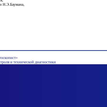
я,
и Н.Э.Баумана,
тоскопист»
роля и технической диагностики