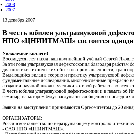
2008
2007
13 декабря 2007
В честь юбилея ультразвуковой дефект
НПО «ЦНИИТМАШ» состоится однодне
Уважаемые коллеги!
Восемьдесят лет назад наш крупнейший учёный Сергей Яковлев
За эти годы ультразвуковая дефектоскопия благодаря работам
диагностики технических объектов промышленности, транспорт
Выдающийся вклад в теорию и практику ультразвуковой дефект
фундаментальные исследования, многочисленные прекрасно на
создании научной школы, ученики которой работают во всех к
В честь юбилея ультразвуковой дефектоскопии и в память о
семинар, на котором будут заслушаны сообщения о последних д
Заявки на выступления принимаются Оргкомитетом до 20 январ
ОРГАНИЗАТОРЫ:
Российское общество по неразрушающему контролю и техничес
- ОАО НПО «ЦНИИТМАШ»,