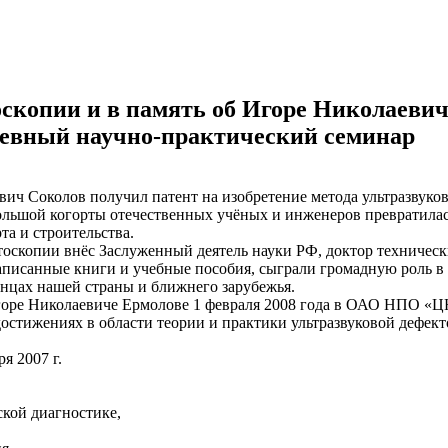
оскопии и в память об Игоре Николаевич
вный научно-практический семинар
ич Соколов получил патент на изобретение метода ультразвуко
 большой когорты отечественных учёных и инженеров превратила
а и строительства.
оскопии внёс Заслуженный деятель науки РФ, доктор техническ
писанные книги и учебные пособия, сыграли громадную роль в 
онцах нашей страны и ближнего зарубежья.
б Игоре Николаевиче Ермолове 1 февраля 2008 года в ОАО НП
остижениях в области теории и практики ультразвуковой дефект
я 2007 г.
кой диагностике,