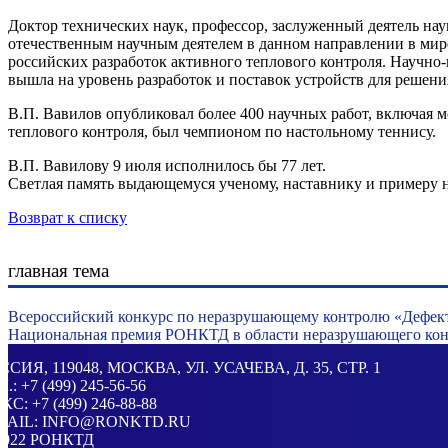
Доктор технических наук, профессор, заслуженный деятель нау
отечественным научным деятелем в данном направлении в мир
российских разработок активного теплового контроля. Научно-п
вышла на уровень разработок и поставок устройств для решен
В.П. Вавилов опубликовал более 400 научных работ, включая 
теплового контроля, был чемпионом по настольному теннису.
В.П. Вавилову 9 июля исполнилось бы 77 лет.
Светлая память выдающемуся ученому, наставнику и примеру 
Возврат к списку
главная тема
Всероссийский конкурс по неразрушающему контролю «Дефек
Национальная премия РОНКТД в области неразрушающего конт
ССИЯ
, 119048, МОСКВА,
УЛ. УСАЧЕВА, Д. 35, СТР. 1
Л.:
+7 (499) 245-56-56
КС: +7 (499) 246-88-88
MAIL:
INFO@RONKTD.RU
2022
РОНКТД