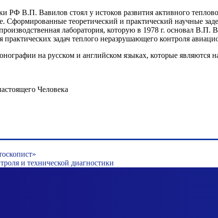
ки РФ В.П. Вавилов стоял у истоков развития активного теплово
е. Сформированные теоретический и практический научные заде
роизводственная лаборатория, которую в 1978 г. основал В.П. В
ия практических задач теплого неразрушающего контроля авиац
монографии на русском и английском языках, которые являются 
настоящего Человека
тоскопист»
роля и технической диагностики