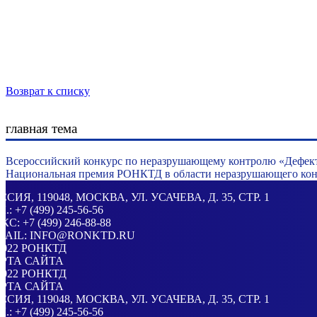
Возврат к списку
главная тема
Всероссийский конкурс по неразрушающему контролю «Дефек
Национальная премия РОНКТД в области неразрушающего конт
ССИЯ
, 119048, МОСКВА,
УЛ. УСАЧЕВА, Д. 35, СТР. 1
Л.:
+7 (499) 245-56-56
КС: +7 (499) 246-88-88
MAIL:
INFO@RONKTD.RU
2022
РОНКТД
РТА САЙТА
2022
РОНКТД
РТА САЙТА
ССИЯ
, 119048, МОСКВА,
УЛ. УСАЧЕВА, Д. 35, СТР. 1
Л.:
+7 (499) 245-56-56