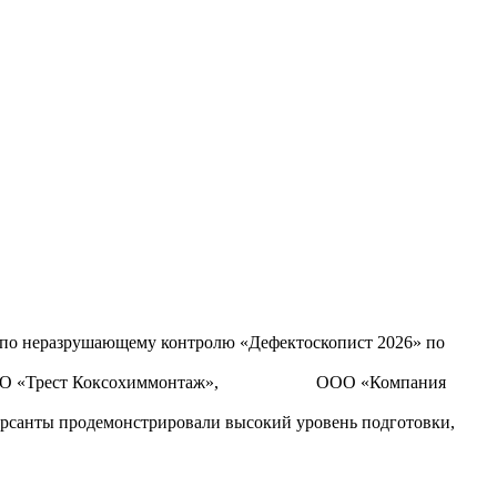
 по неразрушающему контролю «Дефектоскопист 2026» по
гионов: АО «Трест Коксохиммонтаж», ООО «Компания
урсанты продемонстрировали высокий уровень подготовки,