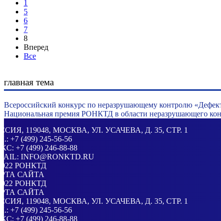
1
5
6
7
8
Вперед
Все
главная тема
Всероссийский конкурс по неразрушающему контролю «Дефек
Национальная премия РОНКТД в области неразрушающего конт
ССИЯ
, 119048, МОСКВА,
УЛ. УСАЧЕВА, Д. 35, СТР. 1
Л.:
+7 (499) 245-56-56
КС: +7 (499) 246-88-88
MAIL:
INFO@RONKTD.RU
2022
РОНКТД
РТА САЙТА
2022
РОНКТД
РТА САЙТА
ССИЯ
, 119048, МОСКВА,
УЛ. УСАЧЕВА, Д. 35, СТР. 1
Л.:
+7 (499) 245-56-56
КС: +7 (499) 246-88-88