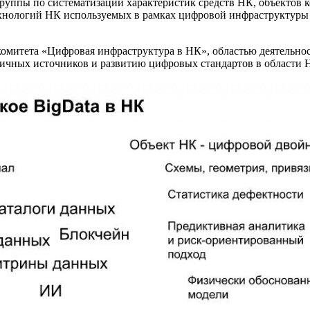
уппы по систематизации характеристик средств НК, объектов ко
 технологий НК используемых в рамках цифровой инфраструктур
омитета «Цифровая инфраструктура в НК», областью деятельнос
зличных источников и развитию цифровых стандартов в области 