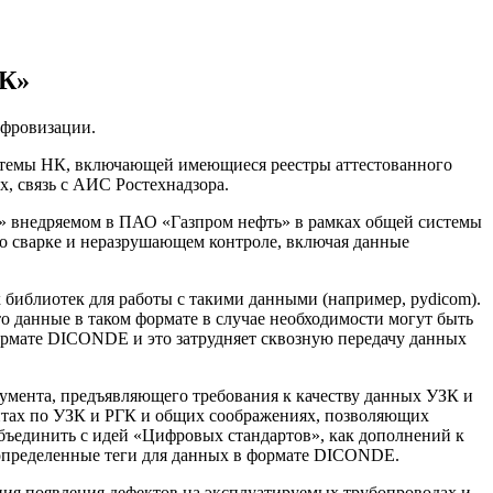
НК»
ифровизации.
темы НК, включающей имеющиеся реестры аттестованного
, связь с АИС Ростехнадзора.
» внедряемом в ПАО «Газпром нефть» в рамках общей системы
я о сварке и неразрушающем контроле, включая данные
иблиотек для работы с такими данными (например, pydicom).
о данные в таком формате в случае необходимости могут быть
ормате DICONDE и это затрудняет сквозную передачу данных
мента, предъявляющего требования к качеству данных УЗК и
нтах по УЗК и РГК и общих соображениях, позволяющих
бъединить с идей «Цифровых стандартов», как дополнений к
в определенные теги для данных в формате DICONDE.
ния появления дефектов на эксплуатируемых трубопроводах и