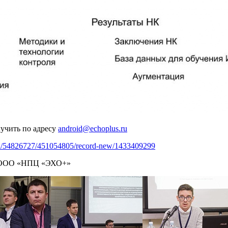
учить по адресу
android@echoplus.ru
r.ru/54826727/451054805/record-new/1433409299
ор ООО «НПЦ «ЭХО+»