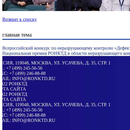
Возврат к списку
главная тема
Всероссийский конкурс по неразрушающему контролю «Дефек
Национальная премия РОНКТД в области неразрушающего конт
ССИЯ
, 119048, МОСКВА,
УЛ. УСАЧЕВА, Д. 35, СТР. 1
Л.:
+7 (499) 245-56-56
КС: +7 (499) 246-88-88
MAIL:
INFO@RONKTD.RU
2022
РОНКТД
РТА САЙТА
2022
РОНКТД
РТА САЙТА
ССИЯ
, 119048, МОСКВА,
УЛ. УСАЧЕВА, Д. 35, СТР. 1
Л.:
+7 (499) 245-56-56
КС: +7 (499) 246-88-88
MAIL:
INFO@RONKTD.RU