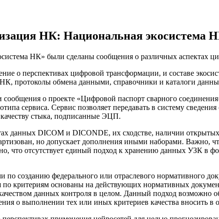
визация НК: Национальная экосистема 
осистема НК» были сделаны сообщения о различных аспектах ц
 о перспективах цифровой трансформации, и составе экосис
 НК, протоколы обмена данными, справочники и каталоги данных
 сообщения о проекте «Цифровой паспорт сварного соединения
отипа сервиса. Сервис позволяет передавать в систему сведени
качеству стыка, подписанные ЭЦП.
ах данных DICOM и DICONDE, их сходстве, наличии открытых б
ртизован, но допускает дополнения иными наборами. Важно, чт
о, что отсутствует единый подход к хранению данных УЗК в ф
о созданию федерального или отраслевого нормативного доку
ия по критериям основаны на действующих нормативных докуме
качеством данных контроля в целом. Данный подход возможно о
дения о выполнении тех или иных критериев качества вносить 
 перспективах применения нейросетей для целью прогнозирова