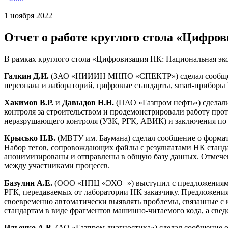
1 ноября 2022
Отчет о работе круглого стола «Цифро
В рамках круглого стола «Цифровизация НК: Национальная эк
Галкин Д.И.
(ЗАО «НИИИН МНПО «СПЕКТР») сделал сообщение
персонала и лабораторий, цифровые стандарты, smart-приборы
Хакимов В.Р.
и
Давыдов Н.Н.
(ПАО «Газпром нефть») сделали
контроля за строительством и продемонстрировали работу прот
неразрушающего контроля (УЗК, РГК, АВИК) и заключения по 
Крысько Н.В.
(МВТУ им. Баумана) сделал сообщение о формат
Набор тегов, сопровождающих файлы с результатами НК станда
анонимизированы и отправлены в общую базу данных. Отмечен
между участниками процессв.
Базулин А.Е.
(ООО «НПЦ «ЭХО+») выступил с предложениями п
РГК, передаваемых от лаборатории НК заказчику. Предложен
своевременно автоматически выявлять проблемы, связанные с 
стандартам в виде фрагментов машинно-читаемого кода, а све
Ильенко А.В.
(АО «Газпром диагностика») сделал сообщение о