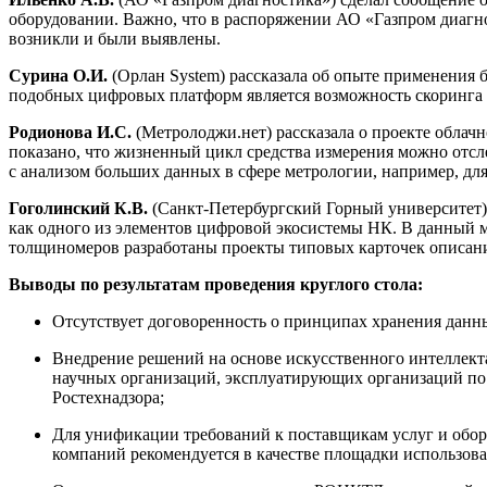
оборудовании. Важно, что в распоряжении АО «Газпром диагно
возникли и были выявлены.
Сурина О.И.
(Орлан System) рассказала об опыте применения
подобных цифровых платформ является возможность скоринга 
Родионова И.С.
(Метролоджи.нет) рассказала о проекте облачн
показано, что жизненный цикл средства измерения можно отс
с анализом больших данных в сфере метрологии, например, дл
Гоголинский К.В.
(Санкт-Петербургский Горный университет)
как одного из элементов цифровой экосистемы НК. В данный
толщиномеров разработаны проекты типовых карточек описани
Выводы по результатам проведения круглого стола:
Отсутствует договоренность о принципах хранения данн
Внедрение решений на основе искусственного интеллект
научных организаций, эксплуатирующих организаций по с
Ростехнадзора;
Для унификации требований к поставщикам услуг и обор
компаний рекомендуется в качестве площадки использ