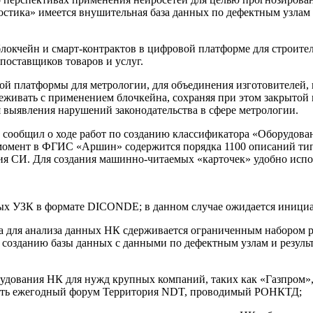
стика» имеется внушительная база данных по дефектным узлам 
 блокчейн и смарт-контрактов в цифровой платформе для строи
поставщиков товаров и услуг.
ой платформы для метрологии, для объединения изготовителей, 
леживать с применением блочкейна, сохраняя при этом закрыт
я выявления нарушений законодательства в сфере метрологии.
 сообщил о ходе работ по созданию классификатора «Оборудова
 момент в ФГИС «Аршин» содержится порядка 1100 описаний ти
я СИ. Для создания машинно-читаемых «карточек» удобно испо
ых УЗК в формате DICONDE; в данном случае ожидается инициа
а для анализа данных НК сдерживается ограниченным набором 
озданию базы данных с данными по дефектным узлам и результа
удования НК для нужд крупных компаний, таких как «Газпром»,
овать ежегодный форум Территория NDT, проводимый РОНКТД;