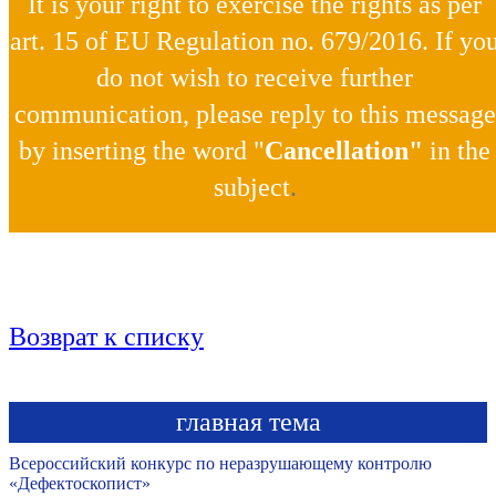
It is your right to exercise the rights as per
art. 15 of EU Regulation no. 679/2016. If yo
do not wish to receive further
communication, please reply to this message
by inserting the word "
Cancellation"
in the
subject
.
Возврат к списку
главная тема
Всероссийский конкурс по неразрушающему контролю
«Дефектоскопист»