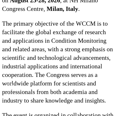
on
August 25-28, 2026
, at NH Milano
Congress Centre,
Milan, Italy
.
The primary objective of the WCCM is to
facilitate the global exchange of research
and applications in Condition Monitoring
and related areas, with a strong emphasis on
scientific and technological advancements,
industrial applications and international
cooperation. The Congress serves as a
worldwide platform for scientists and
Ru
En
professionals from both academia and
industry to share knowledge and insights.
The event is organized in collaboration with